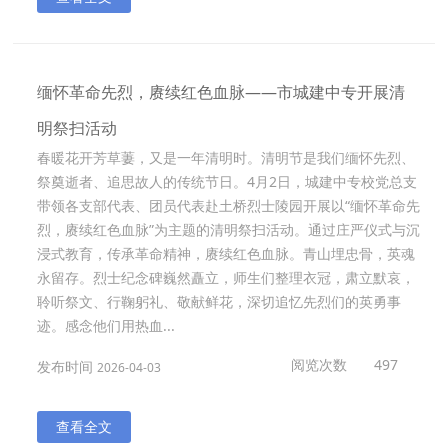
缅怀革命先烈，赓续红色血脉——市城建中专开展清
明祭扫活动
春暖花开芳草萋，又是一年清明时。清明节是我们缅怀先烈、
祭奠逝者、追思故人的传统节日。4月2日，城建中专校党总支
带领各支部代表、团员代表赴土桥烈士陵园开展以“缅怀革命先
烈，赓续红色血脉”为主题的清明祭扫活动。通过庄严仪式与沉
浸式教育，传承革命精神，赓续红色血脉。青山埋忠骨，英魂
永留存。烈士纪念碑巍然矗立，师生们整理衣冠，肃立默哀，
聆听祭文、行鞠躬礼、敬献鲜花，深切追忆先烈们的英勇事
迹。感念他们用热血...
阅览次数
497
发布时间
2026-04-03
查看全文