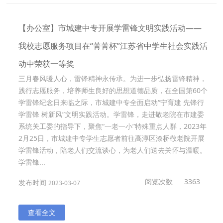
【办公室】市城建中专开展学雷锋文明实践活动——
我校志愿服务项目在“菁菁杯”江苏省中学生社会实践活
动中荣获一等奖
三月春风暖人心，雷锋精神永传承。为进一步弘扬雷锋精神，
践行志愿服务，培养师生良好的思想道德品质，在全国第60个
学雷锋纪念日来临之际，市城建中专全面启动“宁育建 先锋行
学雷锋 树新风”文明实践活动。学雷锋，走进敬老院在市建委
系统关工委的指导下，聚焦“一老一小”特殊重点人群，2023年
2月25日，市城建中专学生志愿者前往高淳区漆桥敬老院开展
学雷锋活动，陪老人们交流谈心，为老人们送去关怀与温暖。
学雷锋...
阅览次数
3363
发布时间
2023-03-07
查看全文