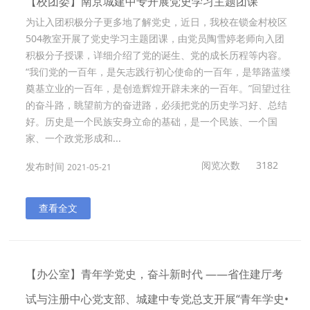
【校团委】南京城建中专开展党史学习主题团课
为让入团积极分子更多地了解党史，近日，我校在锁金村校区
504教室开展了党史学习主题团课，由党员陶雪婷老师向入团
积极分子授课，详细介绍了党的诞生、党的成长历程等内容。
“我们党的一百年，是矢志践行初心使命的一百年，是筚路蓝缕
奠基立业的一百年，是创造辉煌开辟未来的一百年。”回望过往
的奋斗路，眺望前方的奋进路，必须把党的历史学习好、总结
好。历史是一个民族安身立命的基础，是一个民族、一个国
家、一个政党形成和...
阅览次数
3182
发布时间
2021-05-21
查看全文
【办公室】青年学党史，奋斗新时代 ——省住建厅考
试与注册中心党支部、城建中专党总支开展“青年学史•